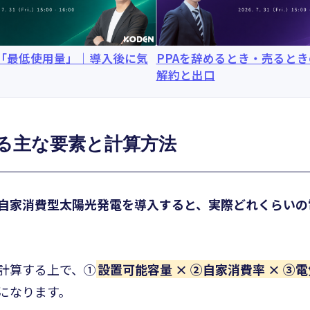
と「最低使用量」｜導入後に気
PPAを辞めるとき・売ると
解約と出口
る主な要素と計算方法
自家消費型太陽光発電を導入すると、実際どれくらいの
計算する上で、①
設置可能容量 × ②自家消費率 × ③
になります。