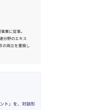
援事業に従事。
関連分野のエキス
点の両立を重視し
イント」を、対談形