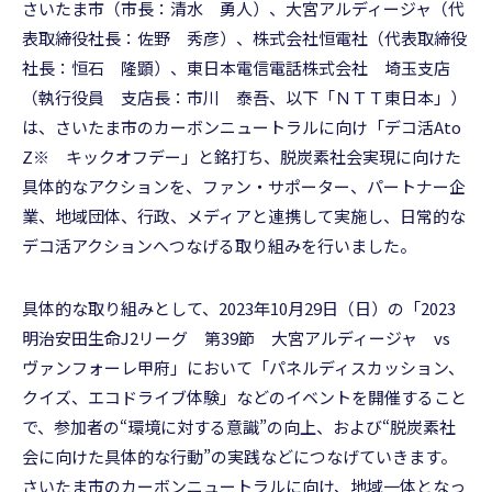
さいたま市（市長：清水 勇人）、大宮アルディージャ（代
表取締役社長：佐野 秀彦）、株式会社恒電社（代表取締役
社長：恒石 隆顕）、東日本電信電話株式会社 埼玉支店
（執行役員 支店長：市川 泰吾、以下「ＮＴＴ東日本」）
は、さいたま市のカーボンニュートラルに向け「デコ活Ato
Z※ キックオフデー」と銘打ち、脱炭素社会実現に向けた
具体的なアクションを、ファン・サポーター、パートナー企
業、地域団体、行政、メディアと連携して実施し、日常的な
デコ活アクションへつなげる取り組みを行いました。
具体的な取り組みとして、2023年10月29日（日）の「2023
明治安田生命J2リーグ 第39節 大宮アルディージャ vs
ヴァンフォーレ甲府」において「パネルディスカッション、
クイズ、エコドライブ体験」などのイベントを開催すること
で、参加者の“環境に対する意識”の向上、および“脱炭素社
会に向けた具体的な行動”の実践などにつなげていきます。
さいたま市のカーボンニュートラルに向け、地域一体となっ