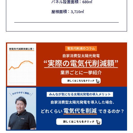
パネル設置面積：680㎡
屋根面積：3,710㎡