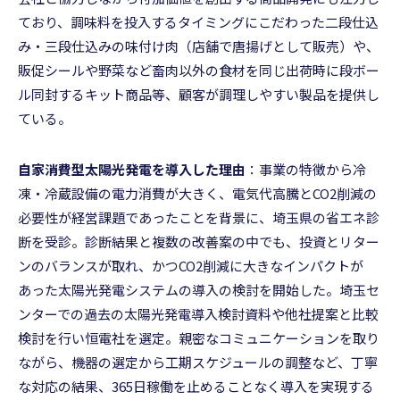
ており、調味料を投入するタイミングにこだわった二段仕込
み・三段仕込みの味付け肉（店舗で唐揚げとして販売）や、
販促シールや野菜など畜肉以外の食材を同じ出荷時に段ボー
ル同封するキット商品等、顧客が調理しやすい製品を提供し
ている。
自家消費型太陽光発電を導入した理由
：事業の特徴から冷
凍・冷蔵設備の電力消費が大きく、電気代高騰とCO2削減の
必要性が経営課題であったことを背景に、埼玉県の省エネ診
断を受診。診断結果と複数の改善案の中でも、投資とリター
ンのバランスが取れ、かつCO2削減に大きなインパクトが
あった太陽光発電システムの導入の検討を開始した。埼玉セ
ンターでの過去の太陽光発電導入検討資料や他社提案と比較
検討を行い恒電社を選定。親密なコミュニケーションを取り
ながら、機器の選定から工期スケジュールの調整など、丁寧
な対応の結果、365日稼働を止めることなく導入を実現する