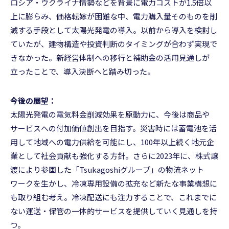
ロシア・ウクライナ情勢などを背景に電力コストが1.5倍以
上に膨らみ、価格転嫁が困難な中、電力購入量そのものを削
減する手段として太陽光発電の導入。以前から導入を検討し
ていたが、建物構造や投資判断のタイミングが合わず実現で
きなかった。新経営体制への移行と補助金の活用見通しが
立ったことで、導入決断へと踏み切った。
今後の展望：
太陽光発電の電気料金削減効果を原動力に、今後は商品や
サービスへの付加価値創出を目指す。災害時には蓄電池を活
用して地域への電力供給を可能にし、100年以上続く地元企
業として社会貢献も強化する方針。さらに2023年に、株式譲
渡により参画した「Tsukagoshiグループ」の物流ネット
ワークを生かし、冷凍専用設備の拡充など新たな事業構想に
も取り組む考え。冷凍配送にも注力することで、これまでに
ない運送・保管の一体的サービスを提供していく見通しを持
つ。