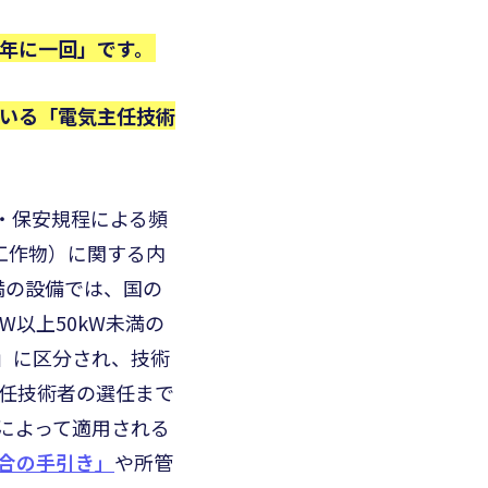
年に一回」です。
いる「電気主任技術
者・保安規程による頻
工作物）に関する内
未満の設備では、国の
W以上50kW未満の
物」に区分され、技術
任技術者の選任まで
によって適用される
合の手引き」
や所管