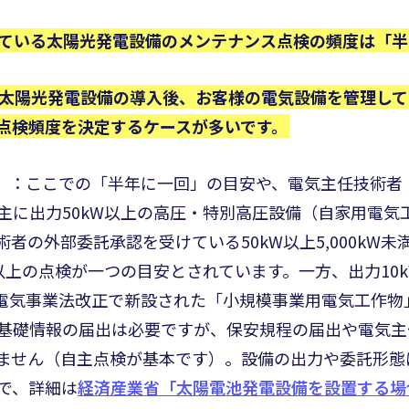
ている太陽光発電設備のメンテナンス点検の頻度は「半
太陽光発電設備の導入後、お客様の電気設備を管理して
点検頻度を決定するケースが多いです。
7月）：ここでの「半年に一回」の目安や、電気主任技術
主に出力50kW以上の高圧・特別高圧設備（自家用電気
者の外部委託承認を受けている50kW以上5,000kW
以上の点検が一つの目安とされています。一方、出力10k
月の電気事業法改正で新設された「小規模事業用電気工作
基礎情報の届出は必要ですが、保安規程の届出や電気主
ません（自主点検が基本です）。設備の出力や委託形態
で、詳細は
経済産業省「太陽電池発電設備を設置する場