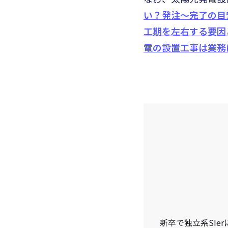
い？発注〜完了の目
工期を左右する要因
電の設置工事は業務
新卒で独立系SI