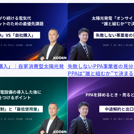
社購入」｜自家消費型太陽光発
失敗しないPPA事業者の見
PPAは“誰と組むか”で決まる