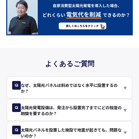
よくあるご質問
Q
なぜ、太陽光パネルは斜めではなく水平に設置するの
▼
か？
Q
太陽光発電設備は、発注から設置完了までにどの程度の
▼
期間を要するのか？
Q
太陽光パネルを設置した施設で地震が起きても、問題な
▼
いのか？