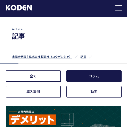
Article
記事
太陽光発電｜株式会社 恒電社（コウデンシャ）
記事
全て
コラム
導入事例
動画